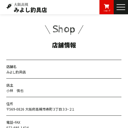
ショップ
Shop
店舗情報
店舗名
みよし釣具店
店主
小林 慎也
住所
〒569-0826 大阪府高槻市寿町３丁目３３−２１
電話・FAX
072-695-1424